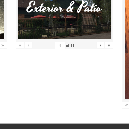
»
«
‹
›
»
of
11
«