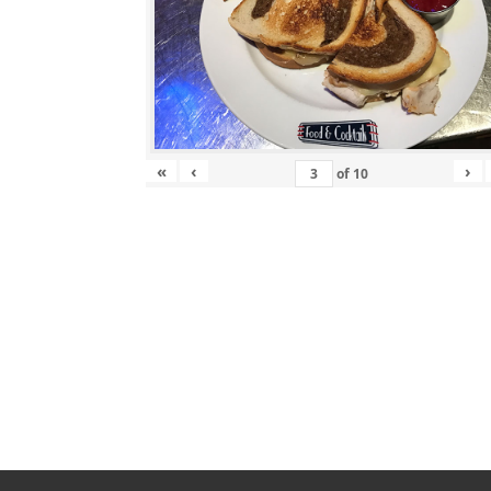
«
‹
›
of
10