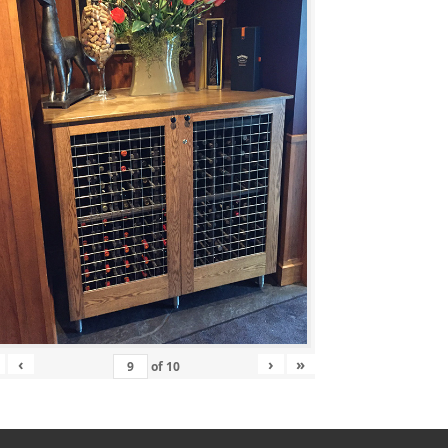
‹
›
»
of
10