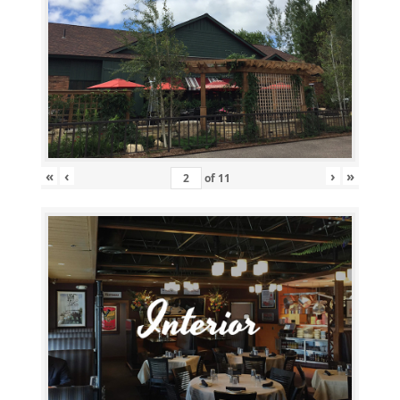
«
‹
›
»
of
11