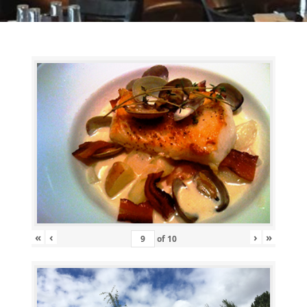
«
‹
›
»
of
10