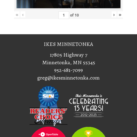
«
‹
›
»
of
10
IKES MINNETONKA
17805 Highway 7
Minnetonka, MN 55345
952-681-7099
greg@ikesminnetonka.com